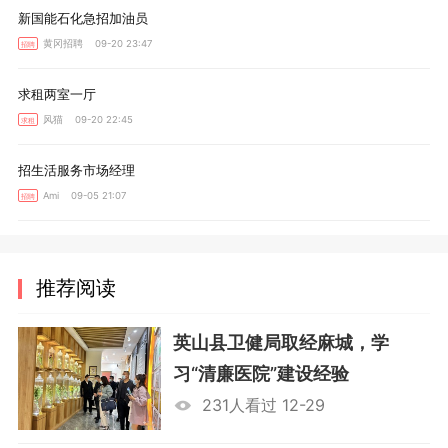
新国能石化急招加油员
黄冈招聘 09-20 23:47
招聘
求租两室一厅
风猫 09-20 22:45
求租
招生活服务市场经理
Ami 09-05 21:07
招聘
推荐阅读
英山县卫健局取经麻城，学
习“清廉医院”建设经验
231人看过 12-29